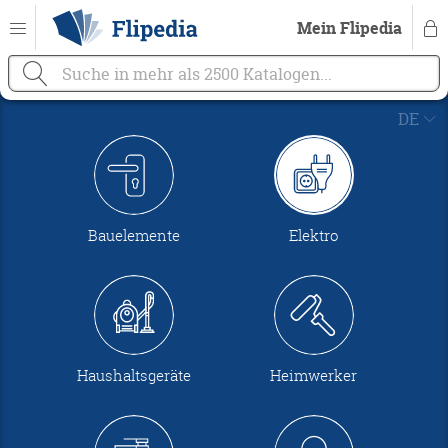
Mein Flipedia



DE

EN
Bauelemente
Elektro
Haushaltsgeräte
Heimwerker