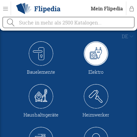
Mein Flipedia



DE

EN
Bauelemente
Elektro
Haushaltsgeräte
Heimwerker